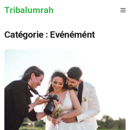
Skip to the content
Tribalumrah
Tog
Catégorie :
Evénémént