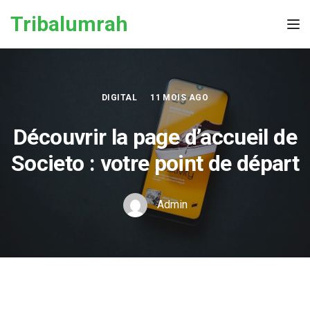
Skip to the content
Tribalumrah
Tog
DIGITAL
11 MOIS AGO
Découvrir la page d’accueil de
Societo : votre point de départ
Admin