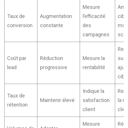
Mesure
Amél
Taux de
Augmentation
l’efficacité
cibl
conversion
constante
des
modi
campagnes
scri
Revo
Coût par
Réduction
Mesure la
supp
lead
progressive
rentabilité
ajus
cibl
Indique la
Renf
Taux de
Maintenir élevé
satisfaction
la re
rétention
client
clie
Mesure
Réaf