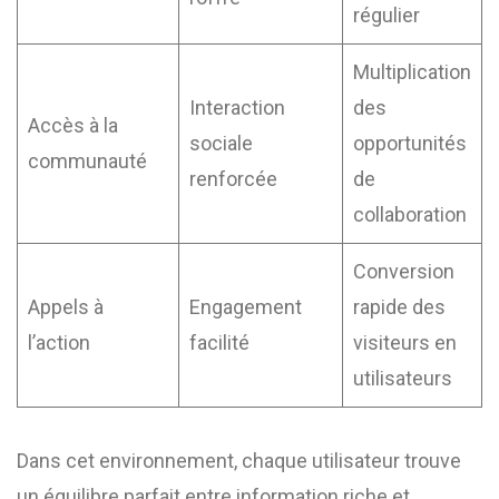
régulier
Multiplication
Interaction
des
Accès à la
sociale
opportunités
communauté
renforcée
de
collaboration
Conversion
Appels à
Engagement
rapide des
l’action
facilité
visiteurs en
utilisateurs
Dans cet environnement, chaque utilisateur trouve
un équilibre parfait entre information riche et