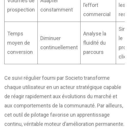
Volumes de
Adapter
l’effort
les
prospection
constamment
commercial
res
Simp
Temps
Analyse la
Diminuer
le
moyen de
fluidité du
continuellement
pro
conversion
parcours
clie
Ce suivi régulier fourni par Societo transforme
chaque utilisateur en un acteur stratégique capable
de réagir rapidement aux évolutions du marché et
aux comportements de la communauté. Par ailleurs,
cet outil de pilotage favorise un apprentissage
continu, véritable moteur d’amélioration permanente.