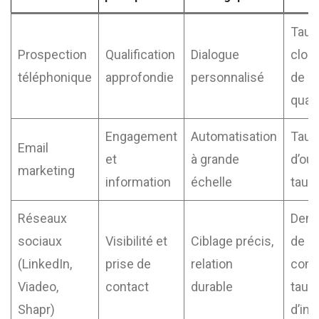
Taux
Prospection
Qualification
Dialogue
closi
téléphonique
approfondie
personnalisé
de
quali
Engagement
Automatisation
Taux
Email
et
à grande
d’ouv
marketing
information
échelle
taux 
Réseaux
Dem
sociaux
Visibilité et
Ciblage précis,
de
(LinkedIn,
prise de
relation
conn
Viadeo,
contact
durable
taux
Shapr)
d’int