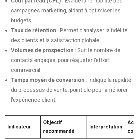
Coût par lead (CPL)
: Évalue la rentabilité des
campagnes marketing, aidant à optimiser les
budgets.
Taux de rétention
: Permet d’analyser la fidélité
des clients et la satisfaction globale.
Volumes de prospection
: Suit le nombre de
contacts engagés, pour réajuster l’effort
commercial.
Temps moyen de conversion
: Indique la rapidité
du processus de vente, point clé pour améliorer
l’expérience client.
Objectif
Acti
Indicateur
Interprétation
recommandé
corr