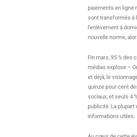
paiements en ligne n’
sont transformés à l
l’enlèvement à domic
nouvelle norme, alo
Fin mars, 95 % des 
médias explose – On
et déjà, le visionna
quinze pour cent d
sociaux, et seuls 4
publicité. La plupar
informations utiles.
Au cœur de cette évo