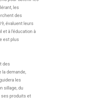
érant, les
erchent des
19, évaluent leurs
 et à l’éducation à
e est plus
t des
e la demande,
guidera les
 sillage, du
 ses produits et