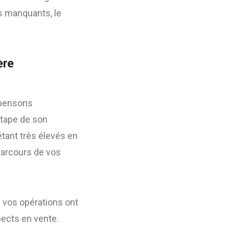
es manquants, le
ère
 pensons
étape de son
tant très élevés en
parcours de vos
e vos opérations ont
pects en vente.