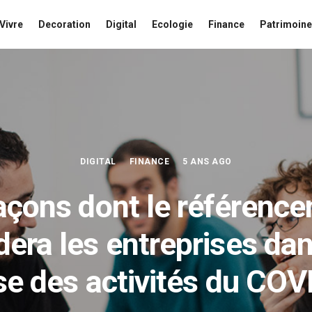
Vivre
Decoration
Digital
Ecologie
Finance
Patrimoine
DIGITAL
FINANCE
5 ANS AGO
açons dont le référenc
dera les entreprises dan
se des activités du CO