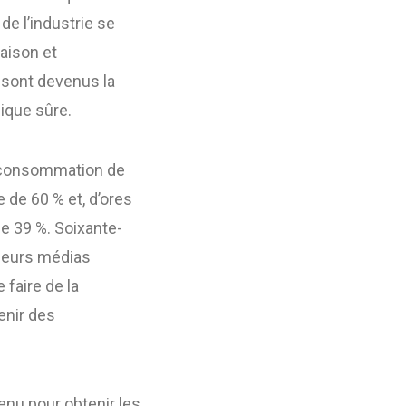
de l’industrie se
aison et
n sont devenus la
ique sûre.
a consommation de
de 60 % et, d’ores
e 39 %. Soixante-
leurs médias
faire de la
enir des
enu pour obtenir les