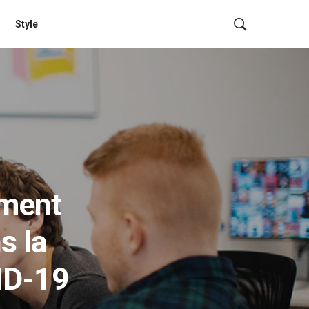
Style
ement
s la
VID-19